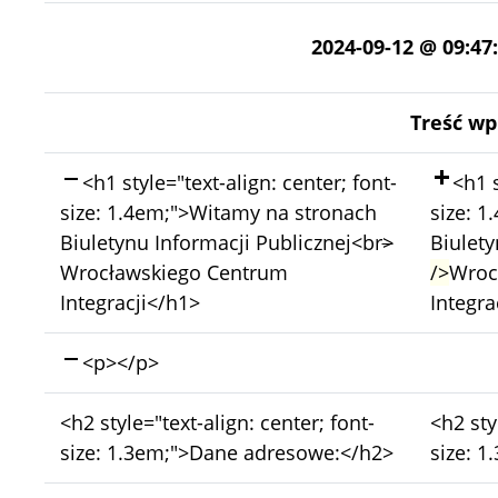
2024-09-12 @ 09:47
Treść wp
Skasowano:
Doda
<h1 style="text-align: center; font-
<h1 s
size: 1.4em;">Witamy na stronach
size: 
Biuletynu Informacji Publicznej<br
>
Biulety
Wrocławskiego Centrum
/>
Wroc
Integracji</h1>
Integra
Skasowano:
<p></p>
Bez
Bez
<h2 style="text-align: center; font-
<h2 sty
zmian:
zmian:
size: 1.3em;">Dane adresowe:</h2>
size: 