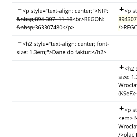
Skasowano:
Doda
<p style="text-align: center;">NIP:
<p st
&nbsp;894-307- 11-18
<br>REGON:
894307
&nbsp;
363307480</p>
/
>REG
Skasowano:
<h2 style="text-align: center; font-
size: 1.3em;">Dane do faktur:</h2>
Doda
<h2 s
size: 1
Wrocła
(KSeF):
Doda
<p st
<em> N
Wrocła
/>plac 