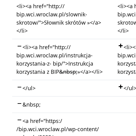
Bez
Bez
<li><a href="http://
<li><a 
zmian:
zmian:
bip.wci.wroclaw.pl/slownik-
bip.wci
skrotow/">Słownik skrótów »</a>
skroto
</li>
</li>
Skasowano:
Doda
<li><a href="http://
<li><
bip.wci.wroclaw.pl/instrukcja-
bip.wci
korzystania-z- bip/">Instrukcja
korzyst
korzystania z BIP
&nbsp;
»</a></li>
korzyst
Skasowano:
Doda
</ul>
</ul
Skasowano:
&nbsp;
Skasowano:
<a href="https:/
/bip.wci.wroclaw.pl/wp-content/