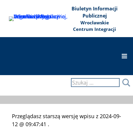
Przejdź
Przejdź
Przejdź
Biuletyn Informacji
do
do
do
Publicznej
treści
głównego
wyszukiwarki
Wrocławskie
menu
Centrum Integracji
Togg
Navi
Szukaj:
S
Przeglądasz starszą wersję wpisu z 2024-09-
12 @ 09:47:41 .