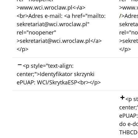
>www.wci.wroclaw.pl<
/
a>
>www.w
<br>Adres e-mail: <a href="mailto:
/
>Adres
sekretariat@wci.wroclaw.pl"
sekreta
rel="noopener"
rel="n
>sekretariat@wci.wroclaw.pl</a>
>sekre
</p>
</p>
Skasowano:
<p style="text-align:
center;">Identyfikator skrzynki
ePUAP: WCI/SkrytkaESP<br></p>
Doda
<p st
center;
ePUAP:
do e-d
THBCD-