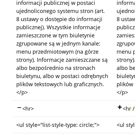
informacji publicznej w postaci
informa
ujednoliconego systemu stron (art.
ujednol
8 ustawy o dostępie do informacji
8 ustaw
publicznej). Wszystkie informacje
publicz
zamieszczone w tym biuletynie
zamies
zgrupowane są w jednym kanale:
zgrupo
menu przedmiotowym (na górze
menu p
strony). Informacje zamieszczane są
strony)
albo bezpośrednio na stronach
albo b
biuletynu, albo w postaci odrębnych
biulety
plików tekstowych lub graficznych.
plików 
</p>
</p>
Skasowano:
Doda
<hr>
<hr
/
Bez
Bez
<ul style="list-style-type: circle;">
<ul styl
zmian:
zmian: