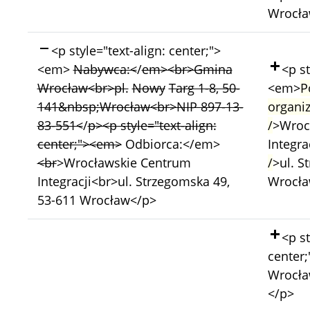
Wrocła
Skasowano:
<p style="text-align: center;">
Doda
<em>
Nabywca:<
/
em>
<br>Gmina
<p st
Wrocław<br>pl.
Nowy
Targ 1-8, 50-
<em>
P
141&nbsp;Wrocław<br>NIP 897-13-
organi
83-551<
/
p><p style="text-align:
/
>Wroc
center;"><em>
Odbiorca:</em>
Integra
<br
>Wrocławskie Centrum
/
>ul. S
Integracji<br>ul. Strzegomska 49,
Wrocła
53-611 Wrocław</p>
Doda
<p st
center;
Wrocław
</p>