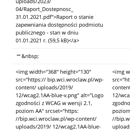
uploads/2023/
04/Raport_Dostepnosc_
31.01.2021.pdf">Raport o stanie
zapewniania dostępności podmiotu
publicznego - stan w dniu
01.01.2021 r. (59,5 kB)</a>
Skasowano:
&nbsp;
Bez
Bez
<img width="368" height="130"
<img w
zmian:
zmian:
src="https:// bip.wci.wroclaw.pl/wp-
src="ht
content/ uploads/2019/
conten
12/wcag2.1AA-blue-v.png" alt="Logo
12/wca
zgodności z WCAG w wersji 2.1,
zgodnoś
poziom AA" srcset="https:
poziom 
//bip.wci.wroclaw.pl/wp-content/
//bip.w
uploads/2019/ 12/wcag2.1AA-blue-
upload