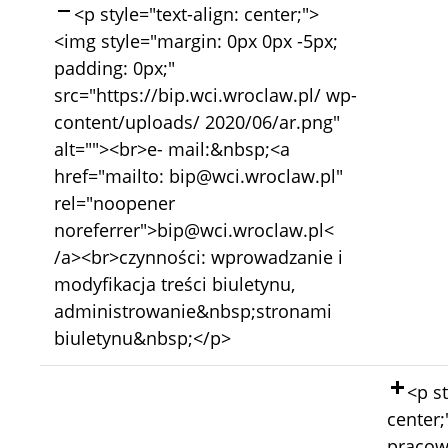
Skasowano:
<p style="text-align: center;">
<img style="margin: 0px 0px -5px;
padding: 0px;"
src="https://bip.wci.wroclaw.pl/ wp-
content/uploads/ 2020/06/ar.png"
alt=""><br>e- mail:&nbsp;<a
href="mailto: bip@wci.wroclaw.pl"
rel="noopener
noreferrer">bip@wci.wroclaw.pl<
/a><br>czynności: wprowadzanie i
modyfikacja treści biuletynu,
administrowanie&nbsp;stronami
biuletynu&nbsp;</p>
Doda
<p st
center
pracow