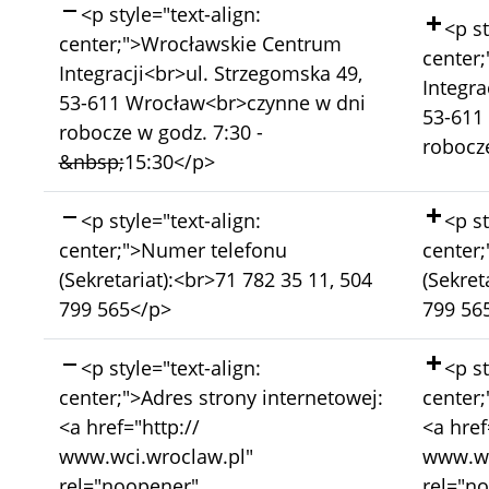
Skasowano:
<p style="text-align:
Doda
<p st
center;">Wrocławskie Centrum
center
Integracji<br>ul. Strzegomska 49,
Integra
53-611 Wrocław<br>czynne w dni
53-611
robocze w godz. 7:30 -
robocze
&nbsp;
15:30</p>
Skasowano:
Doda
<p style="text-align:
<p st
center;">Numer telefonu
center
(Sekretariat):<br>71 782 35 11, 504
(Sekret
799 565</p>
799 56
Skasowano:
Doda
<p style="text-align:
<p st
center;">Adres strony internetowej:
center;
<a href="http://
<a href
www.wci.wroclaw.pl"
www.wc
rel="noopener"
rel="n