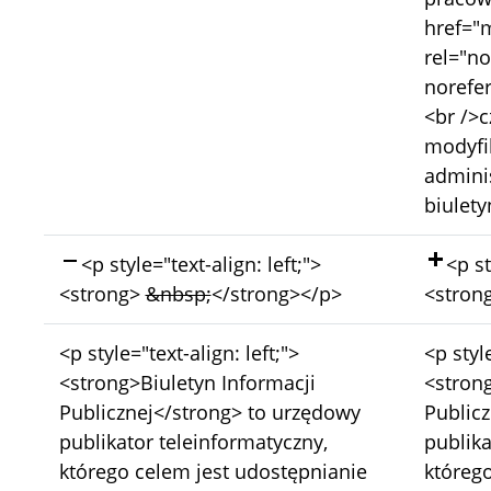
href="m
rel="n
norefe
<br />
modyfik
admini
biulety
Skasowano:
Doda
<p style="text-align: left;">
<p st
<strong>
&nbsp;
</strong></p>
<stron
Bez
Bez
<p style="text-align: left;">
<p style
zmian:
zmian:
<strong>Biuletyn Informacji
<strong
Publicznej</strong> to urzędowy
Public
publikator teleinformatyczny,
publika
którego celem jest udostępnianie
którego