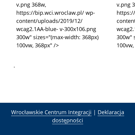
v.png 368w,
v.png 
https://bip.wci.wroclaw.pl/ wp-
https:/
content/uploads/2019/12/
conten
wcag2.1AA-blue- v-300x106.png
wcag2.
300w" sizes="(max-width: 368px)
300w" 
100vw, 368px" />
100vw,
.
Wrocławskie Centrum Integracji
|
Deklaracja
dostępności