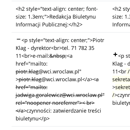
Bez
Bez
<h2 style="text-align: center; font-
<h2 sty
zmian:
zmian:
size: 1.3em;">Redakcja Biuletynu
size: 1
Informacji Publicznej:</h2>
Informa
Skasowano:
<p style="text-align: center;">Piotr
Klag - dyrektor<br>tel. 71 782 35
Doda
11<br>e-mail:
&nbsp;
<a
<p st
href="mailto:
Klag - 
piotr.klag
@wci.wroclaw.pl"
11<br
/
>
piotr.klag
@wci.wroclaw.pl</a><
a
sekreta
href=
"mailto:
>
sekret
jadwiga.goralewicz@wci.wroclaw.pl"
/
>czynn
rel="noopener noreferrer">< br>
biulet
</a
>czynności: zatwierdzanie treści
biuletynu</p>