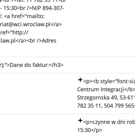
- 15:30<br />NIP 894-307-
 <a href="mailto:
ariat@wci.wroclaw.pl</a>
ref="http://
law.pl</a><br />Adres
-tr);">Dane do faktur:</h3>
Dodano:
<p><b style="font-s
Centrum Integracji</b
Strzegomska 49, 53-61
782 35 11, 504 799 565
Dodano:
<p>czynne w dni rob
15:30</p>