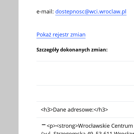
e-mail:
dostepnosc@wci.wroclaw.pl
Pokaż rejestr zmian
Szczegóły dokonanych zmian:
Bez
<h3>Dane adresowe:</h3>
zmian:
Skasowano:
<p><strong>Wrocławskie Centrum I
/>ul. Strzegomska 49, 53-611 Wrocław