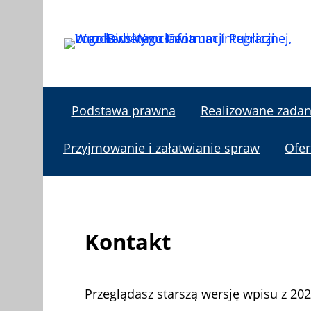
Przejdź
Przejdź
Przejdź
do
do
do
treści
głównego
wyszukiwarki
menu
Podstawa prawna
Realizowane zadan
Przyjmowanie i załatwianie spraw
Ofer
Kontakt
Przeglądasz starszą wersję wpisu z 202