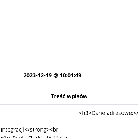
2023-12-19 @ 10:01:49
Treść wpisów
Bez
<h3>Dane adresowe:<
zmian:
ntegracji</strong><br
<br />tel. 71 782 35 11<br