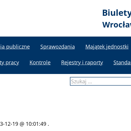
Biulet
Wrocła
ia publiczne
Sprawozdania
Majątek jednostki
ty pracy
Kontrole
Rejestry i raporty
Standa
Szukaj:
3-12-19 @ 10:01:49 .