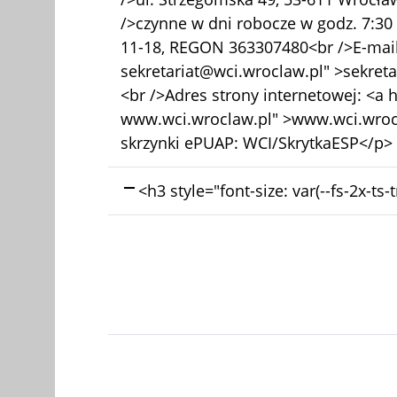
/>czynne w dni robocze w godz. 7:30 
11-18, REGON 363307480<br />E-mail:
sekretariat@wci.wroclaw.pl" >sekret
<br />Adres strony internetowej: <a h
www.wci.wroclaw.pl" >www.wci.wroc
skrzynki ePUAP: WCI/SkrytkaESP</p>
Skasowano:
<h3 style="font-size: var(--fs-2x-ts