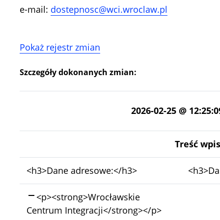
e-mail:
dostepnosc@wci.wroclaw.pl
Pokaż rejestr zmian
Szczegóły dokonanych zmian:
2026-02-25 @ 12:25:0
Treść wpi
Bez
Bez
<h3>Dane adresowe:</h3>
<h3>Da
zmian:
zmian:
Skasowano:
<p><strong>Wrocławskie
Centrum Integracji</strong></p>