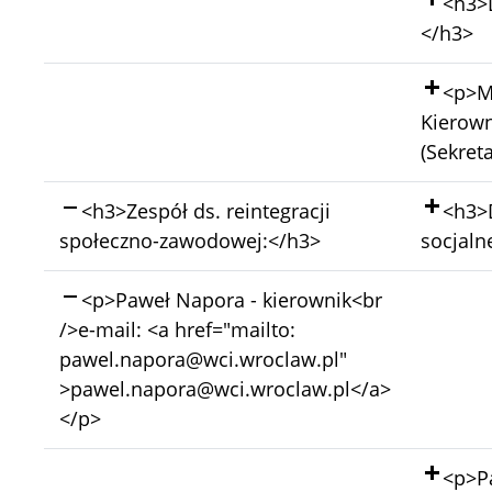
Doda
<h3>D
</h3>
Doda
<p>M
Kierown
(Sekreta
Skasowano:
Doda
<h3>Zespół ds. reintegracji
<h3>D
społeczno-zawodowej:</h3>
socjaln
Skasowano:
<p>Paweł Napora - kierownik<br
/>e-mail: <a href="mailto:
pawel.napora@wci.wroclaw.pl"
>pawel.napora@wci.wroclaw.pl</a>
</p>
Doda
<p>P