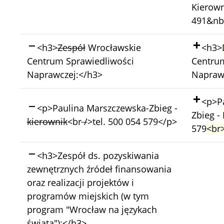
Kierown
491&nb
Skasowano:
Doda
<h3>
Zespół
Wrocławskie
<h3>
Centrum Sprawiedliwości
Centrum
Naprawczej:</h3>
Napraw
Doda
<p>P
Skasowano:
<p>Paulina Marszczewska-Zbieg -
Zbieg -
kierownik
<br
/
>tel. 500 054 579</p>
579
<br
Skasowano:
<h3>Zespół ds. pozyskiwania
zewnętrznych źródeł finansowania
oraz realizacji projektów i
programów miejskich (w tym
program "Wrocław na językach
świata"):</h3>