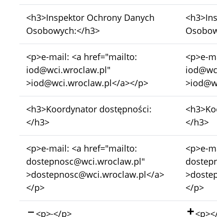
Bez
Bez
<h3>Inspektor Ochrony Danych
<h3>In
zmian:
zmian:
Osobowych:</h3>
Osobow
Bez
Bez
<p>e-mail: <a href="mailto:
<p>e-ma
zmian:
zmian:
iod@wci.wroclaw.pl"
iod@wci
>iod@wci.wroclaw.pl</a></p>
>iod@wc
Bez
Bez
<h3>Koordynator dostępności:
<h3>Koo
zmian:
zmian:
</h3>
</h3>
Bez
Bez
<p>e-mail: <a href="mailto:
<p>e-ma
zmian:
zmian:
dostepnosc@wci.wroclaw.pl"
dostep
>dostepnosc@wci.wroclaw.pl</a>
>doste
</p>
</p>
Skasowano:
Doda
<p>
</p>
<p><