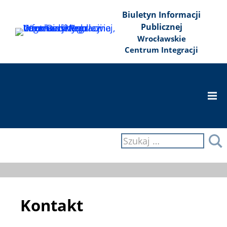
Przejdź
Przejdź
Przejdź
Biuletyn Informacji
do
do
do
Publicznej
treści
głównego
wyszukiwarki
Wrocławskie
menu
Centrum Integracji
Togg
Navi
Szukaj:
S
Kontakt