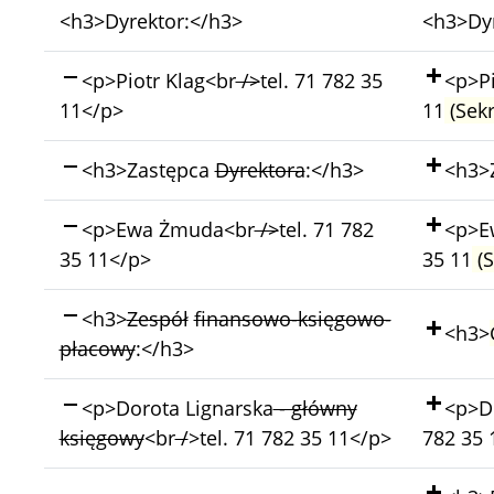
Bez
Bez
<h3>Dyrektor:</h3>
<h3>Dyr
zmian:
zmian:
Skasowano:
Doda
<p>Piotr Klag<br
/>
tel. 71 782 35
<p>Pi
11</p>
11
(Sekr
Skasowano:
Doda
<h3>Zastępca
Dyrektora
:</h3>
<h3>
Skasowano:
Doda
<p>Ewa Żmuda<br
/>
tel. 71 782
<p>E
35 11</p>
35 11
(S
Skasowano:
<h3>
Zespół
finansowo-księgowo-
Doda
<h3>
płacowy
:</h3>
Skasowano:
Doda
<p>Dorota Lignarska
- główny
<p>Do
księgowy
<br
/
>tel. 71 782 35 11</p>
782 35 