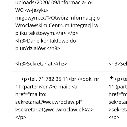
uploads/2020/ 09/Informacja- o-
WCI-w-jezyku-
migowym.txt">Otwórz informację o
Wrocławskim Centrum Integracji w
pliku tekstowym.</a> </p>
<h3>Dane kontaktowe do
biur/działów:</h3>
Bez
Bez
<h3>Sekretariat:</h3>
<h3>Sek
zmian:
zmian:
Skasowano:
Doda
<p>tel. 71 782 35 11<br
/
>pok. nr
<p>te
11 (parter)<br
/
>e-mail: <a
11 (par
href="mailto:
href="m
sekretariat@wci.wroclaw.pl"
sekreta
>sekretariat@wci.wroclaw.pl</a>
>sekret
</p>
</p>