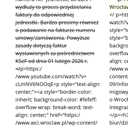
wydłuży to proces przydzielania
Wrocła
faktury do odpowiedniej
<
/ p>h
jednostki. Bardzo prosimy również
watch
o podawanie na fakturze numeru
style="t
umowy
/
zamówienia.
Powyższe
style="b
zasady dotyczą faktur
backgro
wystawionych za pośrednictwem
overflo
KSeF od dnia 01 lutego 2026 r.
align: c
</
p>https:/
/www.w
/www.youtube.com/watch?v=
content
cLmNV6NOOqE<p style="text-align:
09/Info
center;"><a style="border-color:
migowy
inherit; background-color: #fefeff;
o Wroc
overflow-wrap: break-word; text-
Integra
align: center;" href="https:/
</p><h
/www.wci.wroclaw.pl/wp-content/
biur/dz