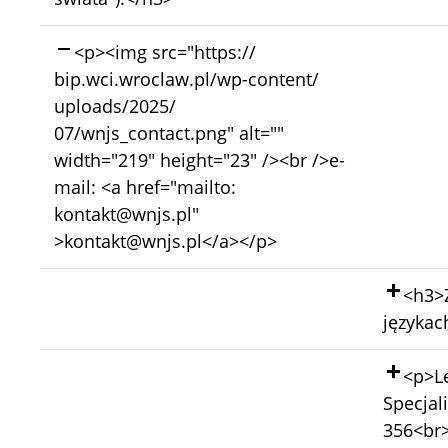
Skasowano:
<p><img src="https://
bip.wci.wroclaw.pl/wp-content/
uploads/2025/
07/wnjs_contact.png" alt=""
width="219" height="23" /><br />e-
mail: <a href="mailto:
kontakt@wnjs.pl"
>kontakt@wnjs.pl</a></p>
Doda
<h3>
językac
Doda
<p>Le
Specjal
356<br