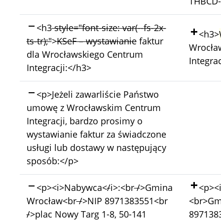
THBCD-
Skasowano:
<h3
style="font-size: var(--fs-2x-
Doda
<h3>
ts-tr);"
>
KSeF – wystawianie
faktur
Wrocła
dla Wrocławskiego Centrum
Integrac
Integracji:</h3>
Skasowano:
<p>Jeżeli zawarliście Państwo
umowę z Wrocławskim Centrum
Integracji, bardzo prosimy o
wystawianie faktur za świadczone
usługi lub dostawy w następujący
sposób:</p>
Skasowano:
Doda
<p><i>Nabywca<
/
i>:<br
/
>Gmina
<p><
Wrocław<br
/
>NIP 8971383551<br
<br>Gm
/
>plac Nowy Targ 1-8, 50-141
897138