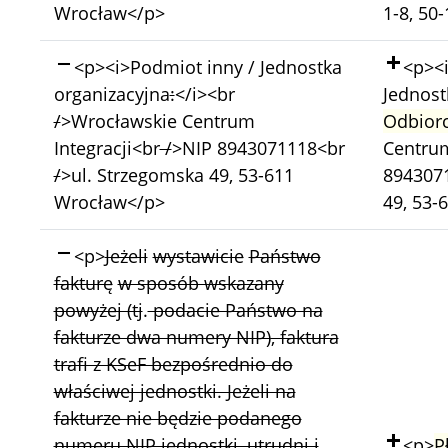
Wrocław</p>
1-8, 50
Skasowano:
Doda
<p><i>Podmiot inny / Jednostka
<p><i
organizacyjna
:
</i><br
Jednost
/
>Wrocławskie Centrum
Odbiorc
Integracji<br
/
>NIP 8943071118<br
Centrum
/
>ul. Strzegomska 49, 53-611
8943071
Wrocław</p>
49, 53-
Skasowano:
<p>
Jeżeli
wystawicie
Państwo
fakturę
w sposób wskazany
powyżej (tj
.
podacie Państwo na
fakturze dwa numery NIP)
, faktura
trafi z KSeF bezpośrednio do
właściwej jednostki. Jeżeli na
fakturze nie będzie podanego
Doda
numeru NIP jednostki, utrudni i
<p>
P