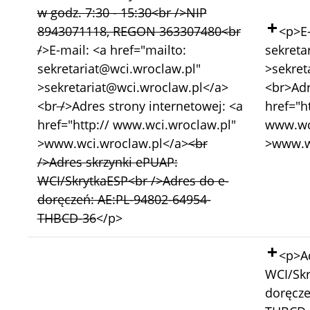
w godz. 7:30 - 15:30<br />NIP
Doda
8943071118, REGON 363307480<br
<p>E-
/
>E-mail: <a href="mailto:
sekreta
sekretariat@wci.wroclaw.pl"
>sekret
>sekretariat@wci.wroclaw.pl</a>
<br>Adr
<br
/
>Adres strony internetowej: <a
href="ht
href="http:// www.wci.wroclaw.pl"
www.wc
>www.wci.wroclaw.pl</a>
<br
>www.w
/>Adres skrzynki ePUAP:
WCI/SkrytkaESP<br />Adres do e-
doręczeń: AE:PL-94802-64954-
THBCD-36
</p>
Doda
<p>Ad
WCI/Skr
doręcze